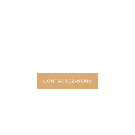
Make The Difference
rquer, développer votre impact, celui de vos équipes o
CONTACTEZ-NOUS