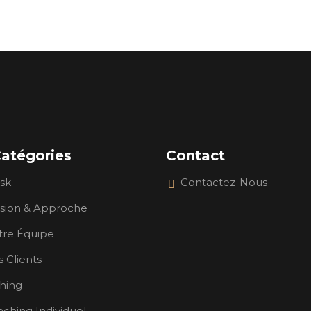
atégories
Contact
sk
Contactez-Nous
ssion & Approche
tre Équipe
 Clients
hing
ching Individuel