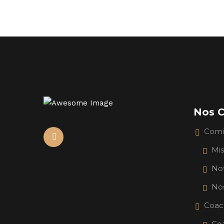
Nos C
Comi
Mi
No
Nos
Coac
Coa