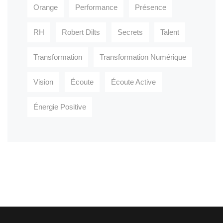
Orange
Performance
Présence
RH
Robert Dilts
Secrets
Talent
Transformation
Transformation Numérique
Vision
Écoute
Écoute Active
Énergie Positive