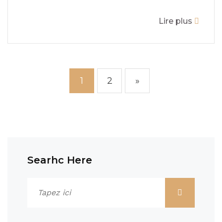
Lire plus
1
2
»
Searhc Here