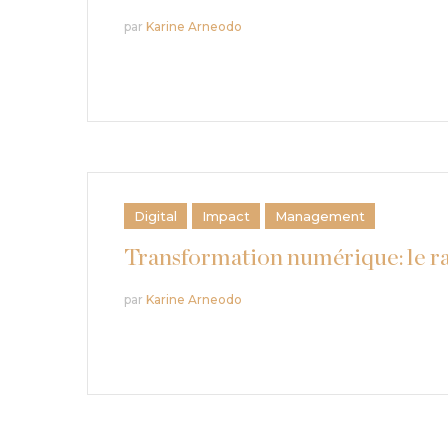
par
Karine Arneodo
Digital
Impact
Management
Transformation numérique: le r
par
Karine Arneodo