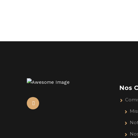
Nos C
Comi
Mis
Not
Nos