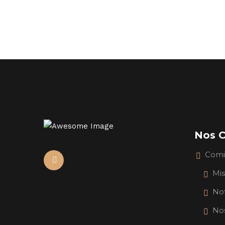
Nos C
Comi
Mi
No
Nos